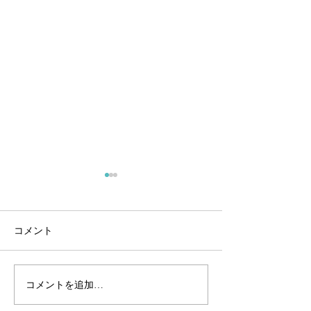
Water Rampage
Water Rampage 2025モデル
Monster バグースのレンタル
コメント
ボードに仲間入りしました！
7'0×22×2 3/4 54L ★ショート
QS 山本來夢ラ
ボードとミッドレングスを融
コメントを追加…
合したジャンルレスボード 幅