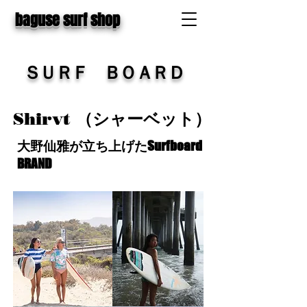
baguse surf shop
​ＳＵＲＦ ＢＯＡＲＤ
Shirvt （シャーベット）
大野仙雅が立ち上げたSurfboard
BRAND