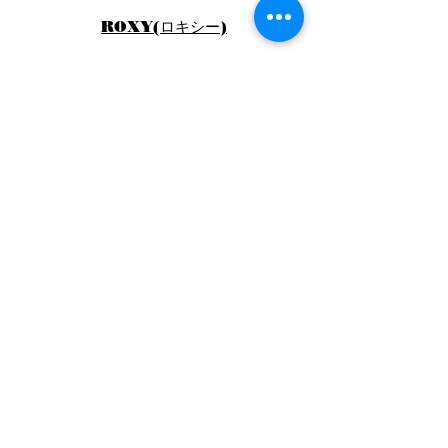
ROXY(ロキシー)
お問い合わせ* Contact us
※メールでのお問い合わせはお返事までお時間をいただく場合が
ございます。
TEL＆FAX
0558-22-2558