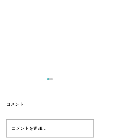
Water Rampage
Water Rampage 2025モデル
Monster バグースのレンタル
コメント
ボードに仲間入りしました！
7'0×22×2 3/4 54L ★ショート
QS 山本來夢ラ
ボードとミッドレングスを融
コメントを追加…
合したジャンルレスボード 幅